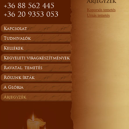
Árjegyzék
+36 88 562 445
Koporsós temetés
+36 20 9353 053
Urnás temetés
Kapcsolat
Tudnivalók
Kellékek
Kegyeleti virágkészítmények
Ravatal, temetés
Rólunk írták
A Glória
Árjegyzék